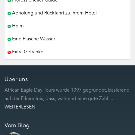
Professioneller Guide
Abholung und Rückfahrt zu Ihrem Hotel
Helm
Eine Flasche Wasser
Extra Getränke
Über uns
African Eagle Day Tours wurde 1997 gegründet, basierend
auf der Erkenntnis, dass, während eine gute Zahl ...
WEITERLESEN
Vom Blog