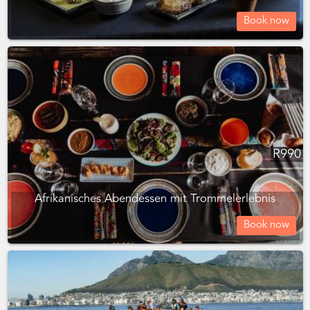
Book now
R
990
Afrikanisches Abendessen mit Trommelerlebnis
Book now