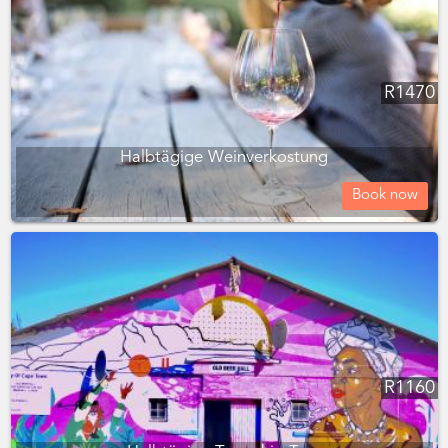
R
1470
Halbtägige Weinverkostung
Book now
R
1160