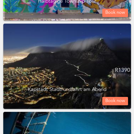
Halbtägige Township Tour
Book now
R
1390
Kapstadt Stadtrundfahrt am Abend
Book now