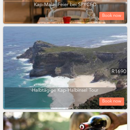
Kap-Malai-Feier bei SPYCED
Book now
R
1690
Halbtägige Kap-Halbinsel Tour
Book now