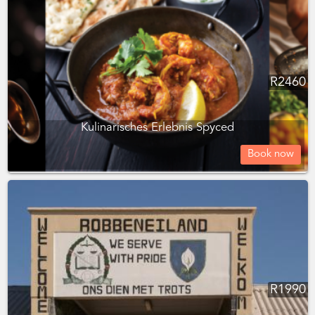
R
2460
Kulinarisches Erlebnis Spyced
Book now
R
1990