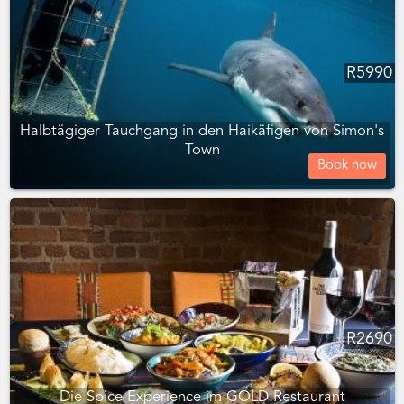
R
5990
Halbtägiger Tauchgang in den Haikäfigen von Simon's
Town
Book now
R
2690
Die Spice Experience im GOLD Restaurant