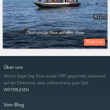
R
1270
Ökologische Tour auf dem Meer
Book now
Über uns
African Eagle Day Tours wurde 1997 gegründet, basierend
auf der Erkenntnis, dass, während eine gute Zahl ...
WEITERLESEN
Vom Blog