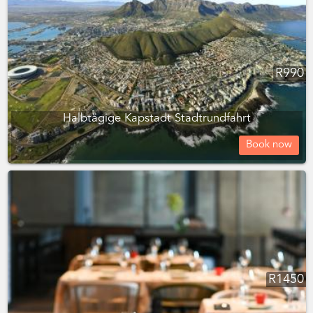
R
990
Halbtägige Kapstadt Stadtrundfahrt
Book now
R
1450