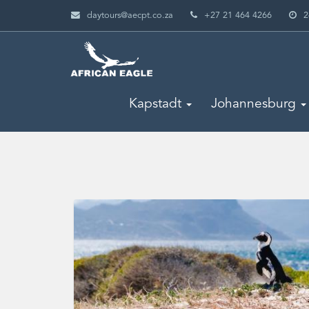
daytours@aecpt.co.za
+27 21 464 4266
2
Kapstadt
Johannesburg