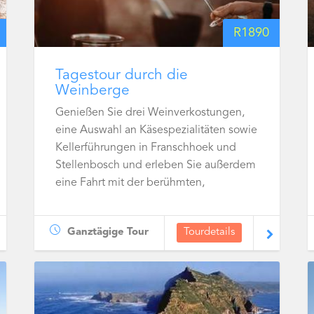
R
1890
Tagestour durch die
Weinberge
Genießen Sie drei Weinverkostungen,
eine Auswahl an Käsespezialitäten sowie
Kellerführungen in Franschhoek und
Stellenbosch und erleben Sie außerdem
eine Fahrt mit der berühmten,
Franschhoek Wine Tram.
Ganztägige Tour
Tourdetails