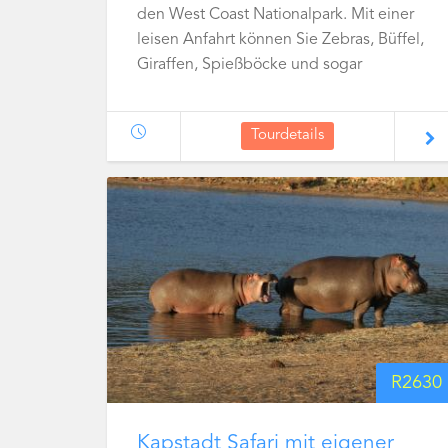
den West Coast Nationalpark. Mit einer
leisen Anfahrt können Sie Zebras, Büffel,
Giraffen, Spießböcke und sogar
Nashörner erwarten!
Tourdetails
R
2630
Kapstadt Safari mit eigener