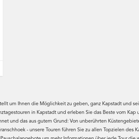
ellt um Ihnen die Möglichkeit zu geben, ganz Kapstadt und s
anztagestouren in Kapstadt und erleben Sie das Beste vom Ka
chnet und das aus gutem Grund: Von unberührten Küstengebiete
anschhoek - unsere Touren führen Sie zu allen Topzielen des K
ie Pauschalangebote um mehr Informationen über jede Tour die