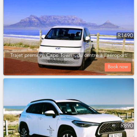
R
1490
Trajet premium Cape Town - du centre à l’aéroport
Book now
R
890