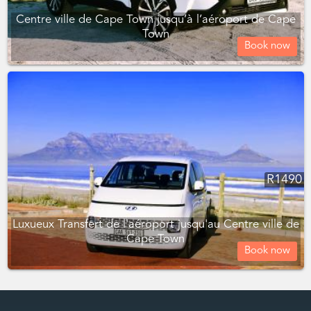
Centre ville de Cape Town jusqu’à l’aéroport de Cape
Town
Book now
R
1490
Luxueux Transfert de l'aéroport jusqu'au Centre ville de
Cape Town
Book now