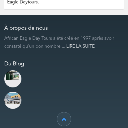
Eagle Daytours.
À propos de nous
African Eagle Day Tours a été créé en 1997 après avoir
constaté qu'un bon nombre ...
LIRE LA SUITE
Du Blog