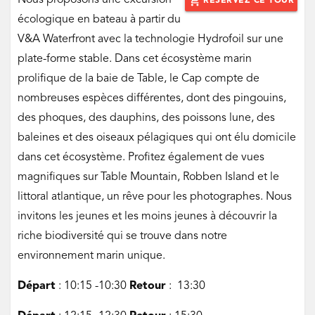
Nous proposons une excursion
add_shopping_cart
RÉSERVEZ CE TOUR
écologique en bateau à partir du
V&A Waterfront avec la technologie Hydrofoil sur une
plate-forme stable. Dans cet écosystème marin
prolifique de la baie de Table, le Cap compte de
nombreuses espèces différentes, dont des pingouins,
des phoques, des dauphins, des poissons lune, des
baleines et des oiseaux pélagiques qui ont élu domicile
dans cet écosystème. Profitez également de vues
magnifiques sur Table Mountain, Robben Island et le
littoral atlantique, un rêve pour les photographes. Nous
invitons les jeunes et les moins jeunes à découvrir la
riche biodiversité qui se trouve dans notre
environnement marin unique.
Départ
: 10:15 -10:30
Retour
: 13:30