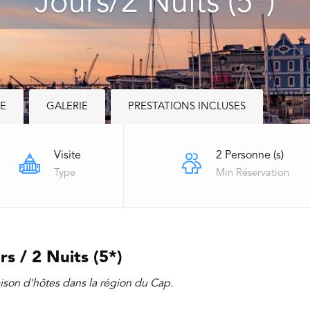
Jours/2 Nuits (5*)
RE
GALERIE
PRESTATIONS INCLUSES
Visite
2 Personne (s)
Type
Min Réservation
s / 2 Nuits (5*)
aison d'hôtes dans la région du Cap.