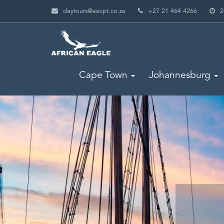
daytours@aecpt.co.za
+27 21 464 4266
2
Cape Town
Johannesburg