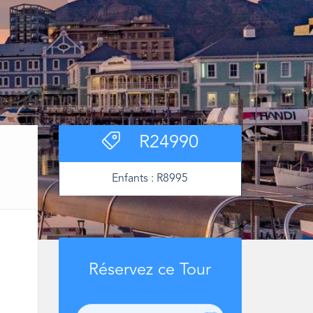
R
24990
Enfants :
R
8995
Réservez ce Tour