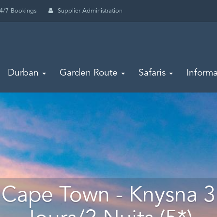
4/7 Bookings
Supplier Administration
Durban
Garden Route
Safaris
Informa
Cape Town - Knysna 3