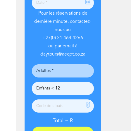
Pour les réservations de
dernière minute, contactez-
nous au
+27(0) 21 464 4266
ou par email à
daytours@aecpt.co.za
Total =
R